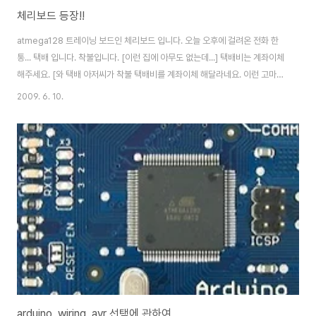
체리보드 등장!!
atmega128 트레이닝 보드인 체리보드 입니다. 오늘 오후에 걸려온 전화 한
통... 택배 입니다. 착불입니다. [이런 집에 아무도 없는데...] 택배비는 계좌이체
해주세요. [와 택배 아저씨가 착불 택배비를 계좌이체 해달라네요. 이런 고마울
때가...체리보드 오늘 구경 못하는 줄 알았네...] 실물을 보니 보드가 사진보다
2009. 6. 10.
정말 이쁘게 생겼네요. 감격에 쓰나미가....ㅠㅠ 빨리 구동 시켜보고 싶은
데....ISP가 아직 도착을 안했네요. 체리보드는 하루만에 왔는데 ISP는 왜 이렇
게 오래걸리는지... 손가락이 근질 근질하네요. 아두이노 스토리 카페 매니저님
덕에 체리보드를 써볼수 있게 되었습니다. 감사합니다. ^^ 아두이노도 버벅대
고 있는데 체리 배울려면 공부 열심히 해야겠네요.
arduino, wiring, avr 선택에 관하여