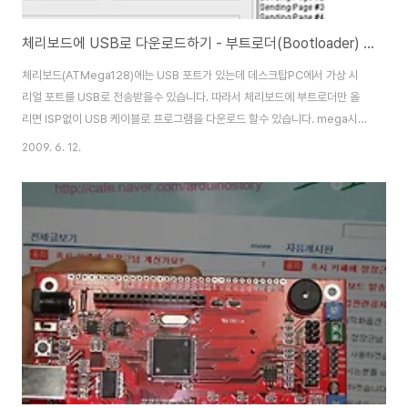
체리보드에 USB로 다운로드하기 - 부트로더(Bootloader) 심기
체리보드(ATMega128)에는 USB 포트가 있는데 데스크탑PC에서 가상 시
리얼 포트를 USB로 전송받을수 있습니다. 따라서 체리보드에 부트로더만 올
리면 ISP없이 USB 케이블로 프로그램을 다운로드 할수 있습니다. mega시리
즈 AVR에 올릴수 있는 부트로더는 여러가지가 공개되어 있습니다. 1.
2009. 6. 12.
megaload - http://www.microsyl.com/ 2. megaboot1.08 -
http://cafe.naver.com/ilovemicom 3. megaboot1.07 -
http://club.paran.com/club/home.do?clubid=dig-bbsView.do?
menuno=13911-clubno=69-bbs_no=0WaPp 4. megaboot1.02 -
http://club.pa..