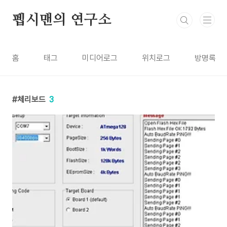
본문 바로가기
펩시맨의 연구소
홈
태그
미디어로그
위치로그
방명록
체리보드
3