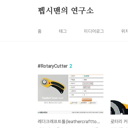
본문 바로가기
펩시맨의 연구소
홈
태그
미디어로그
위
RotaryCutter
2
레더크래프트툴(leathercrafttool) 해도해도 너무하는군요 - 여러분이 평가해주세요
로터리 커