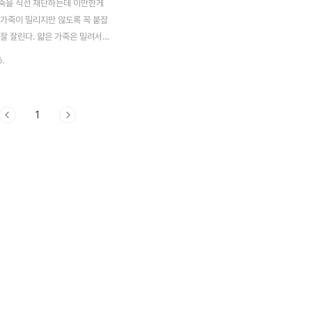
죽을 직선 재단하는데 이만한게
 가죽이 밀리지만 않도록 꼭 붙잡
잘 잘린다. 얇은 가죽은 밀려서
자르기 어려운데 원형칼을 사용하
6.
 날 교환식이라서 날을 새우느라
도 없다. ^^; 툴앤샵에서 45mm
1
w.toolnshop.co.kr/Shop/Shop_view/?
506