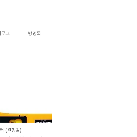
치로그
방명록
터 (원형칼)