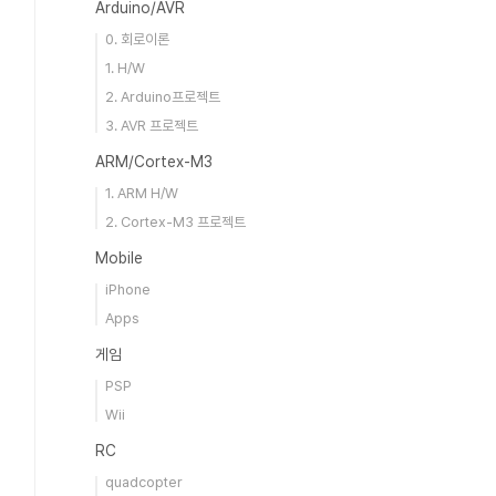
Arduino/AVR
0. 회로이론
1. H/W
2. Arduino프로젝트
3. AVR 프로젝트
ARM/Cortex-M3
1. ARM H/W
2. Cortex-M3 프로젝트
Mobile
iPhone
Apps
게임
PSP
Wii
RC
quadcopter