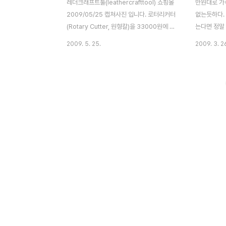
레더크래프트툴(leathercrafttool) 쇼핑몰
만원대로 가
2009/05/25 캡쳐사진 입니다. 로터리커터
없는듯하다.
(Rotary Cutter, 원형칼)을 33000원에 팔
는다면 정말 
고 있네요. 제조사도 엉망으로 적어놓고, 가
일반 칼로 
2009. 5. 25.
2009. 3. 2
격도 두배이상 비싸고...... 툴앤샵에서
면 편하다.
45mm 15,300원에 팔고 있습니다.
고생 할 필요
http://www.toolnshop.co.kr/Shop/Shop_view/?
15,300원
code=36506
http://ww
code=36