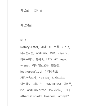
최근글
인기글
최근댓글
태그
RotaryCutter
레더크레프트툴
위즈넷
태극천자문
Arduino
AVR
아두이노
아르두이노
통가죽
LED
ATmega
wiznet
아두이노 오류
원형칼
leathercrafttool
이더넷쉴드
자전거속도계
4bit lcd
브레드보드
아르뒤노
체리보드
WIZ811MJ
아이폰
isp
arduino error
로터리커터
LCD
ethernet shield
bascom
attiny26