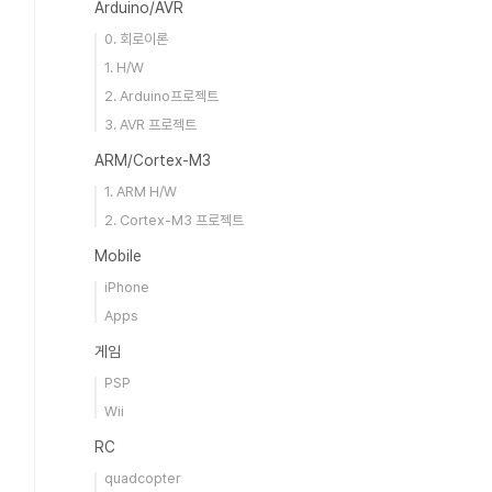
Arduino/AVR
0. 회로이론
1. H/W
2. Arduino프로젝트
3. AVR 프로젝트
ARM/Cortex-M3
1. ARM H/W
2. Cortex-M3 프로젝트
Mobile
iPhone
Apps
게임
PSP
Wii
RC
quadcopter