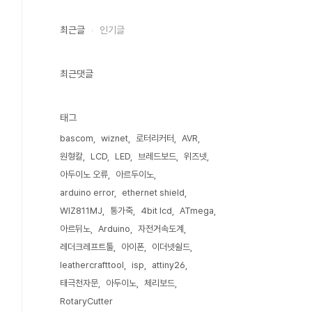
최근글
인기글
최근댓글
태그
bascom
wiznet
로터리커터
AVR
원형칼
LCD
LED
브레드보드
위즈넷
아두이노 오류
아르두이노
arduino error
ethernet shield
WIZ811MJ
통가죽
4bit lcd
ATmega
아르뒤노
Arduino
자전거속도계
레더크레프트툴
아이폰
이더넷쉴드
leathercrafttool
isp
attiny26
태극천자문
아두이노
체리보드
RotaryCutter