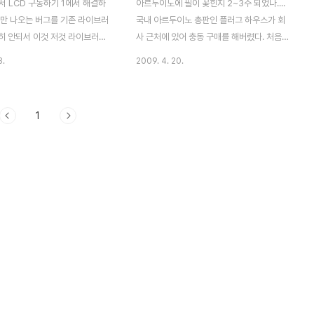
 에서 LCD 구동하기 1에서 해결하
아르두이노에 필이 꽃힌지 2~3주 되었나....
쪽만 나오는 버그를 기존 라이브러
국내 아르두이노 총판인 플러그 하우스가 회
히 안되서 이것 저것 라이브러리
사 근처에 있어 충동 구매를 해버렸다. 처음
수정하여 겨우 동작하는 화면을 볼
에는 값싼 AVR보드를 사서 arduino부트로
3.
2009. 4. 20.
다. 이로써 데이터선 4개로 연결
더를 올려볼까 생각했는데 (보드는 싼데 isp
 LCD가 완성됐다 그런데 가끔
케이블과 통신 케이블까지 구입하면)거의 비
면이 나오지않거나 문자가 이상하
슷한 돈이 들어가고 호환성은 떨어지기 때문
1
제가 있었는데, 원인을 잘 모르
에 정품을 구입했다. 충동구매라곤 하지만 예
문자 짜리 LCD인데, 8 x 2 로
전부터 해보고 싶다고 생각하던것이 아르두
CD로 인식하더군요. 덕분에 스크롤
이노로 구현 가능하다는걸 알았기 때문에, 구
하면 화면이 둘로 나누어져서 동
매에 큰 망설임은 없었다. Duemilanove는
 됩니다. 선꽂는게 번거로워 선에
Diecimila의 다음 버전으로 2009라는 뜻
결하고, 마침 주문한 가변저항도
이란다. 개선된점 USB전원과 외부전원의 자
결하니 깨끗한 LCD 화면을 볼수
동인식 및 전환 Auto-Reset 해제가능 과전
 연결은 LCD 핀 이름 gnd,
류 입력으로부터 보호 arduino와 테스트용
 rw, e, d4, d..
몇가지 부품들을 같이 구입했다. 메인 MCU
가..