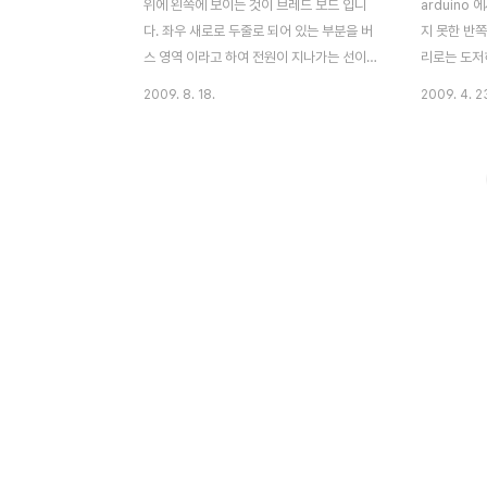
위에 왼쪽에 보이는 것이 브레드 보드 입니
arduino
다. 좌우 새로로 두줄로 되어 있는 부분을 버
지 못한 반
스 영역 이라고 하여 전원이 지나가는 선이
리로는 도저
고, 중앙에 가로로 5칸씩되어 있는 부분을 IC
를 봐가며 
2009. 8. 18.
2009. 4. 2
영역이라고 하여 부품을 배치하는 곳입니다.
수 있었습니
작은 구멍이 뚫려 있어 각종 부품들의 다리를
되는 4bit
꽂는 것 만으로 회로를 구성 할수 있습니다.
LCD의 화
납땜할 필요가 없기때문에 회로를 테스트하
게 찍히는 문
고 수정하기 쉽게 되어 있고 초보자들도 사용
겠네요. 16 
하기 쉽습니다. 내부구조는 오른쪽 사진 처럼
2Line L
각 구멍이 연결되어 있습니다 IC 영역은 세로
명령을 실행
로 전체가 연결되어 있고 버스 영역은 가로로
시에 스크롤
5칸씩 연결되어 있습니다. 이 회로는 led를
핀해더도 연
켜기 위한 예시를 보여 줍니다. 전원은 버스
도착해서 연
영역에 + - 를 연결하고 +에 저항을 연결하
있었네요. 선
여 반대쪽을 버스 영역에 연결하고 LED는 두
vcc, vr, rs.
IC ..