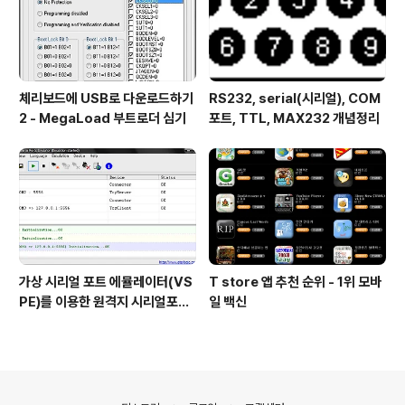
체리보드에 USB로 다운로드하기
RS232, serial(시리얼), COM
2 - MegaLoad 부트로더 심기
포트, TTL, MAX232 개념정리
가상 시리얼 포트 에뮬레이터(VS
T store 앱 추천 순위 - 1위 모바
PE)를 이용한 원격지 시리얼포트
일 백신
제어
의안내