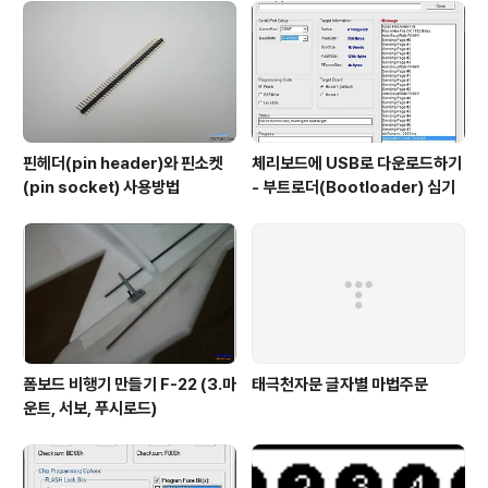
렇게 생긴.... 다운로드가 아니고 업로드구나.....^^a 엥 ...눌
렀으나 오류가 난다. 설명 보자....ㅡㅡ;;; 장치관리자에서 U
SB ..
핀헤더(pin header)와 핀소켓
체리보드에 USB로 다운로드하기
(pin socket) 사용방법
- 부트로더(Bootloader) 심기
폼보드 비행기 만들기 F-22 (3.마
태극천자문 글자별 마법주문
운트, 서보, 푸시로드)