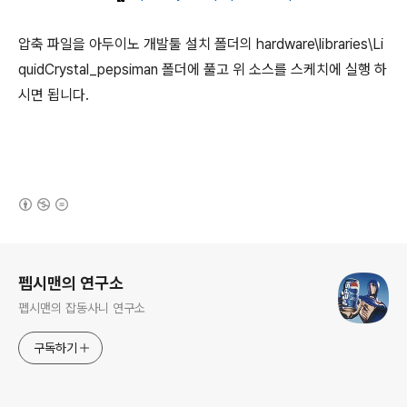
압축 파일을 아두이노 개발툴 설치 폴더의 hardware\libraries\Li
quidCrystal_pepsiman 폴더에 풀고 위 소스를 스케치에 실행 하
시면 됩니다.
(새창열림)
로그 정보
펩시맨의 연구소
펩시맨의 잡동사니 연구소
구독하기