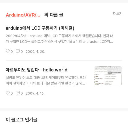
더보기
Arduino/AVR/2. Arduino프로젝트
의 다른 글
arduino에서 LCD 구동하기 (미해결)
글 내용
2009/04/23 - arduino 에서 LCD 구동하기 2 에서 해결됐습니다. 먼저 내
가 구입한 LCD는 플러그 하우스에서 구입한 16 x 1 의 charactor LCD이다.
모노에 백라이트는 없다. 모델명은 NEL16120 이라고 적혀있다. 내가 구입한
0
0
2009. 4. 20.
C-LCD는 14핀을 가지고 있는데 이런 LCD를 머라고 부르는지는 아직 모르겠
다. 14 ~ 16 핀을 가지고 있는 LCD는 그 핀의 용도가 정해져 있는듯 하다. C-L
CD 핀의 내용 1 - Vss, GND - 전원 - 단자 2 - Vdd, 5v 전원 + 단자 3 - Ve
아르두이노 방갑다 - hello world!
e, LCD 밝기 가변 저항 연결 4 - RS, Register Select 5 - R/W, Read/Wri
글 내용
te 6- E, Enable 7- D0, Data bit 0 8- D1,..
설명도 안읽어 보고 대충 USB 케이블부터 연결했다. 드라
이버 설치화면이 떠서 보니 다운 받은 개발 환경의 \ardui
no-0015\drivers\FTDI USB Drivers 폴더가 있어서
0
0
2009. 4. 16.
드라이버설치 문제는 이제 부터였다. 개발환경(arduino.e
xe)을 실행하고 대충 blink 예제(스케치)를 불러왔는데...
어떤게 컴파일 버튼인지 모르겠네...에라 모르겠다 아무거
나 눌러보자 .. 플레이 버튼을 누르니 컴파일은 된다... 하드
웨어로 프로그램을 다운 받아야하는데 어떤거지.... 버튼을
이 블로그 인기글
보니 Upload to I/O board 라는 버튼이 있다 [ ->| ] 이