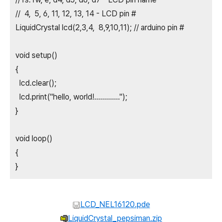
// 4, 5, 6, 11, 12, 13, 14 - LCD pin #
LiquidCrystal lcd(2,3,4, 8,9,10,11); // arduino pin #
void setup()
{
lcd.clear();
lcd.print("hello, world!.............");
}
void loop()
{
}
LCD_NEL16120.pde
LiquidCrystal_pepsiman.zip