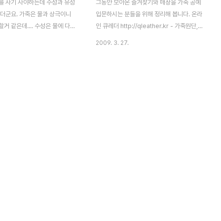
를 사기 사야하는데 수성과 유성
그동안 모아온 즐겨찾기와 매장을 가죽 공예
하더군요. 가죽은 물과 상극이니
입문하시는 분들을 위해 정리해 봅니다. 온라
거 같은데.... 수성은 물에 다으
인 큐레더 http://qleather.kr - 가죽원단,
같기도하고. 도대체 어떤걸 사야할
염색염료 - 아일렛(하도메), 리벳(가시메), 스
2009. 3. 27.
을 떠돌며 정보를 찾아봤습니다.
프링도트(돗도), 자석도트, 아일렛 공구, 리벳
특징 물로 희석한다. 밝고 흐린
공구, 종발, 스프링도트 공구 - 자, 칼, 송곳,
다. 칠하면 칠할수록 색이 진해지
전사펜, 각종 용기, 펀칭보드 - 초사, O링 후
. 약간 칠에 실수를 해도 별로
유 공작소 http://hu-u.com - 가죽 - 리벳,
 유성 염료의 특징 희석제(알콜
아일렛, 솔트레지, 키홀더, 바인더, 앤틱 걸쇠,
한다. 어두운색 부터 칠하고 밝은
자석, 자석도트, 스프링도트, 북코너(ㄱ자 금
 내가 가죽 강좌에서 배울때 사
속), 자스민스넵(사각스프링도트) - 스트링
 지금 보니 수성 염료이더군요.
(고무줄), 가죽끈(줄), 어린왕자 메달, 청동/가
염료의 특징을 모른다면 수성을 사
죽 악세서리, - 커브바늘, 철자, 집게, 콜크판,
같다. 수성이 초보가 다루기 쉽
송곳, 프라스틱 폴더, 스폰지, 커팅매트, 용기,
- CMC, 바인더, 수..