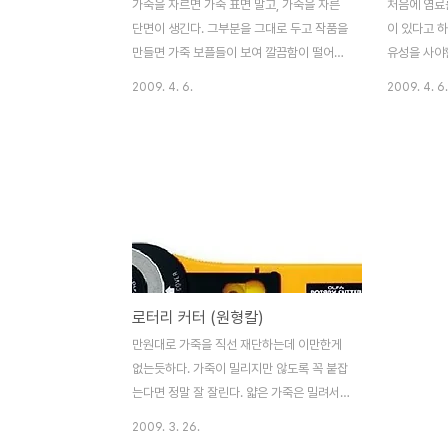
가죽을 자르면 가죽 표면 말고, 가죽을 자른
처음에 염료
단면이 생긴다. 그부분을 그대로 두고 작품을
이 있다고 
만들면 가죽 보플들이 보여 깔끔함이 떨어진
유성을 사야할
다. 이 옆면을 마무리하는 방법은 여러방법이
면 번질거 
2009. 4. 6.
2009. 4. 6.
있는데, 그중 하나가 기리매라는 약품이다.
지 몰라 웹
이 염료는 색깔이 있고 칠한뒤 마르면 고무로
수성 염료의 
코팅된 느낌이 난다. 그래서 물로부터 가죽을
색부터 칠한
보호한다. 하지만 초보가 다루기 무지 어렵
고 어두워진다
다. 너무 많이 칠하면 앞면으로 흘러넘처 옆
티가 않난다.
면의 색깔이 보여 지저분하고, 너무 적게 칠
류?)로 희석
하면 옆면의 울퉁불퉁한 모양이 감춰지지않
색을 칠한다.
고 그대로 드러나 옆면 처리한 보람이 없어진
용한 염료는
다. 제품마다 점도에 차이가 있는것같다. 어
특별히 각 
로터리 커터 (원형칼)
떤 제품은 물같아서 여러번 칠해도 표도 안나
용하면 될거 
는 제품이 있는가 하면, 어떤 제품은 한번 칠
다.
만원대로 가죽을 직선 재단하는데 이만한게
하면 두툼하게 두깨가 생겨 버리는 제품도 있
없는듯하다. 가죽이 밀리지만 않도록 꼭 붙잡
다. 기리매 칠하는 요..
는다면 정말 잘 잘린다. 얇은 가죽은 밀려서
일반 칼로 자르기 어려운데 원형칼을 사용하
2009. 3. 26.
면 편하다. 날 교환식이라서 날을 새우느라