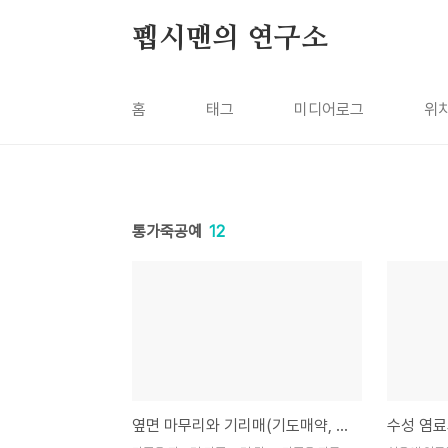
본문 바로가기
펩시맨의 연구소
홈
태그
미디어로그
위
통가죽공예
12
옆면 마무리와 기리매(기도매약, 옆면광택제, 옆면염색) 칠하는 방법
수성 염료