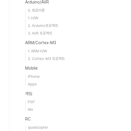
Arduino/AVR
0. 회로이론
1. H/W
2. Arduino프로젝트
3. AVR 프로젝트
ARM/Cortex-M3
1. ARM H/W
2. Cortex-M3 프로젝트
Mobile
iPhone
Apps
게임
PSP
Wii
RC
quadcopter