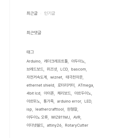
최근글
인기글
최근댓글
태그
Arduino
레더크레프트툴
아두이노
브레드보드
위즈넷
LCD
bascom
자전거속도계
wiznet
태극천자문
ethernet shield
로터리커터
ATmega
4bit lcd
아이폰
체리보드
아르두이노
아르뒤노
통가죽
arduino error
LED
isp
leathercrafttool
원형칼
아두이노 오류
WIZ811MJ
AVR
이더넷쉴드
attiny26
RotaryCutter