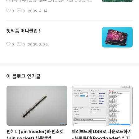
머니 속의 지폐를 정리할수 있다는 점이 가장 큰 장점이다.
원래는 쇠로된 머니클립인데 지폐가 자꾸 미끌어져 빠져
0
0
2009. 4. 14.
버린다. 그래서 가죽옷을 입혀봤다. 그리프로 구멍내기가
힘들어서 침집게를 써봤다. 침집게도 처음 써봤고, 생각난
데로 급하게 대충 만들어서 마무리가 엉망이다. ^^; 만든 과
첫작품 머니클립 !
정은 대충 크기재서 가죽을 자른다음, 한쪽면(긴쪽)을 먼저
글 내용
본드 칠해서 바느질했다. 바느질 구멍은 침집게를 사용했
다. 한쪽 바느질을 완성하고 머니클립을 집어넣고, 나머지
0
0
2009. 2. 25.
부분과 쇠부분에 본드 칠해가면서 나머지 바느질을 했다.
한쪽을 먼저하고 머니클립을 넣으니 반대쪽 바느질할때 가
죽이 울어 버려서 무지 고생했다. 본드 신공으로 모양 잡아
가며 겨우 바느질 할 수 있었다. ..
이 블로그 인기글
핀헤더(pin header)와 핀소켓
체리보드에 USB로 다운로드하기
(pin socket) 사용방법
- 부트로더(Bootloader) 심기