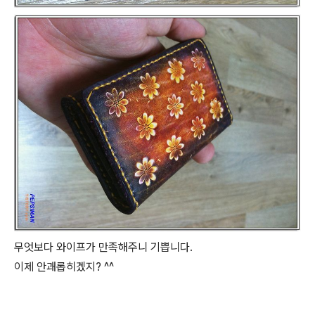
무엇보다 와이프가 만족해주니 기쁩니다.
이제 안괘롭히겠지? ^^