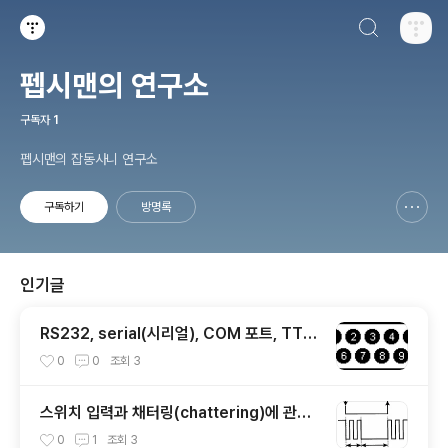
검색하기
티스토리
펩시맨의 연구소
구독자
1
펩시맨의 잡동사니 연구소
구독하기
방명록
신고하기 레이어
열기
인기글
RS232, serial(시리얼), COM 포트, TTL,
MAX232 개념정리
0
0
조회
3
스위치 입력과 채터링(chattering)에 관하
여
0
1
조회
3