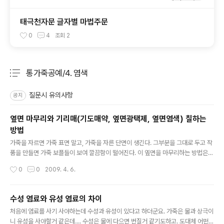
태극천자문 글자별 마법주문
0
4
조회
2
통가죽공예/4. 염색
분류 전체보기
주요 글 목록
질문시 유의사항
공지
옆면 마무리와 기리매(기도매약, 옆면광택제, 옆면염색) 칠하는
방법
글 내용
가죽을 자르면 가죽 표면 말고, 가죽을 자른 단면이 생긴다. 그부분을 그대로 두고 작
품을 만들면 가죽 보플들이 보여 깔끔함이 떨어진다. 이 옆면을 마무리하는 방법은
여러방법이 있는데, 그중 하나가 기리매라는 약품이다. 이 염료는 색깔이 있고 칠한
작성시간
0
0
2009. 4. 6.
뒤 마르면 고무로 코팅된 느낌이 난다. 그래서 물로부터 가죽을 보호한다. 하지만 초
보가 다루기 무지 어렵다. 너무 많이 칠하면 앞면으로 흘러넘처 옆면의 색깔이 보여
지저분하고, 너무 적게 칠하면 옆면의 울퉁불퉁한 모양이 감춰지지않고 그대로 드러
수성 염료와 유성 염료의 차이
나 옆면 처리한 보람이 없어진다. 제품마다 점도에 차이가 있는것같다. 어떤 제품은
글 내용
처음에 염료를 사기 사야하는데 수성과 유성이 있다고 하더군요. 가죽은 물과 상극이
물같아서 여러번 칠해도 표도 안나는 제품이 있는가 하면, 어떤 제품은 한번 칠하면
니 유성을 사야할거 같은데.... 수성은 물에 다으면 번질거 같기도하고. 도대체 어떤걸
두툼하게 두깨가 생겨 버리는 제품도 있다. 기리매 칠하는 요..